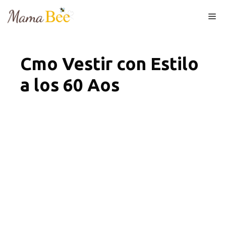
Skip
Me
to
content
Cmo Vestir con Estilo
a los 60 Aos