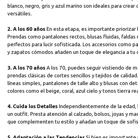
blanco, negro, gris y azul marino son ideales para crea
versátiles.
2. A los 60 años
En esta etapa, es importante priorizar 
Prendas como pantalones rectos, blusas fluidas, faldas 
perfectos para lucir sofisticada. Los accesorios como p
y zapatos cómodos añaden un toque de elegancia a tu o
3. A los 70 años
A los 70, puedes seguir vistiendo de m
prendas clásicas de cortes sencillos y tejidos de calida
líneas simples, pantalones de talle alto y blusas con det
colores como el beige, coral, azul cielo y tonos tierra re
4. Cuida los Detalles
Independientemente de la edad, lo
un outfit. Presta atención al calzado, bolsos, joyas y ma
que complementen tu estilo y añadan un toque de sofist
5. Adaptación a las Tendencias
Si bien es importante 