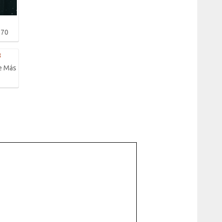
 70
e Más