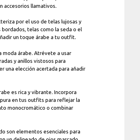
 accesorios llamativos.
eriza por el uso de telas lujosas y
bordados, telas como la seda o el
adir un toque árabe a tu outfit.
la moda árabe. Atrévete a usar
adas y anillos vistosos para
r una elección acertada para añadir
abe es rica y vibrante. Incorpora
ura en tus outfits para reflejar la
junto monocromático o combinar
ado son elementos esenciales para
con un delineado de ojos marcado,