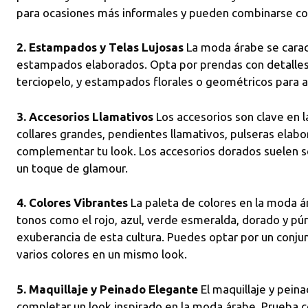
para ocasiones más informales y pueden combinarse con
2. Estampados y Telas Lujosas
La moda árabe se caract
estampados elaborados. Opta por prendas con detalles 
terciopelo, y estampados florales o geométricos para añ
3. Accesorios Llamativos
Los accesorios son clave en 
collares grandes, pendientes llamativos, pulseras elabor
complementar tu look. Los accesorios dorados suelen se
un toque de glamour.
4. Colores Vibrantes
La paleta de colores en la moda ár
tonos como el rojo, azul, verde esmeralda, dorado y púrp
exuberancia de esta cultura. Puedes optar por un con
varios colores en un mismo look.
5. Maquillaje y Peinado Elegante
El maquillaje y pein
completar un look inspirado en la moda árabe. Prueba 