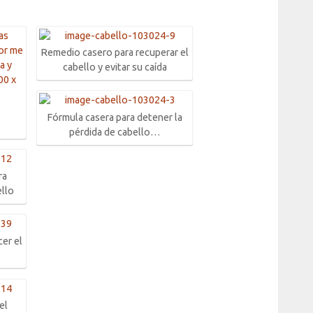
Remedio casero para recuperar el
cabello y evitar su caída
:
Fórmula casera para detener la
pérdida de cabello…
ra
ello
cer el
a
el