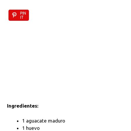
PIN
IT
Ingredientes:
1 aguacate maduro
1 huevo