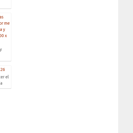
 y
er el
da