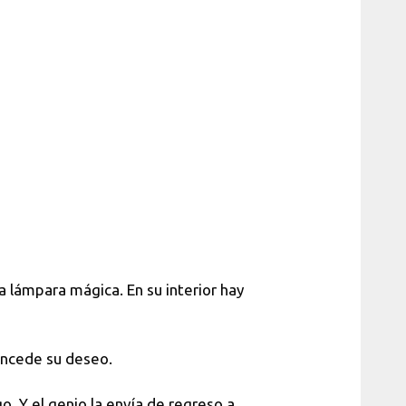
 lámpara mágica. En su interior hay
concede su deseo.
o. Y el genio la envía de regreso a