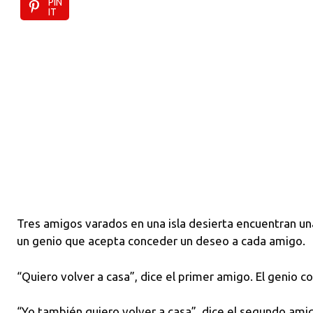
PIN
IT
Tres amigos varados en una isla desierta encuentran una
un genio que acepta conceder un deseo a cada amigo.
“Quiero volver a casa”, dice el primer amigo. El genio 
“Yo también quiero volver a casa”, dice el segundo amig