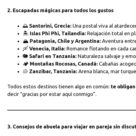
2. Escapadas mágicas para todos los gustos
🌅
Santorini, Grecia:
Una postal viva al atardece
🏝️
Islas Phi Phi, Tailandia:
Relajación total en pl
🏔️
Patagonia, Chile y Argentina:
Aventura entre
🛶
Venecia, Italia:
Romance flotando en cada ca
🐘
Safari en Tanzania:
Naturaleza salvaje y em
🏕️
Montañas Rocosas, Canadá:
Cabañas acogedo
🐚
Zanzibar, Tanzania:
Arena blanca, mar turque
Todos estos destinos tienen algo en común:
te obligan
decir “gracias por estar aquí conmigo”.
3. Consejos de abuela para viajar en pareja sin discut