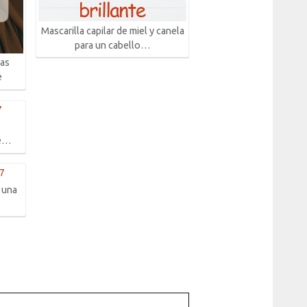
Mascarilla capilar de miel y canela
para un cabello…
ras
e
de…
e una