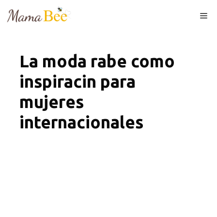
Skip
Me
to
content
La moda rabe como
inspiracin para
mujeres
internacionales