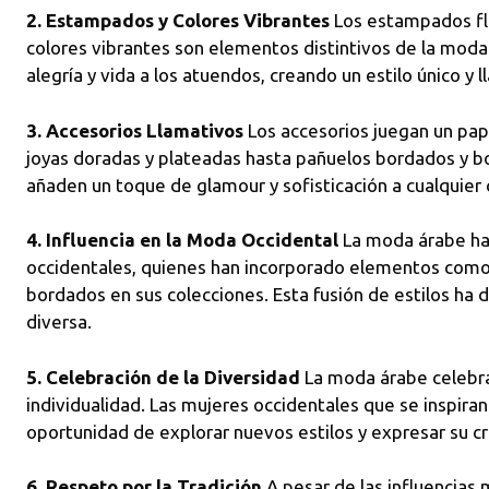
2. Estampados y Colores Vibrantes
Los estampados flo
colores vibrantes son elementos distintivos de la moda
alegría y vida a los atuendos, creando un estilo único y l
3. Accesorios Llamativos
Los accesorios juegan un pap
joyas doradas y plateadas hasta pañuelos bordados y bo
añaden un toque de glamour y sofisticación a cualquier 
4. Influencia en la Moda Occidental
La moda árabe ha 
occidentales, quienes han incorporado elementos como l
bordados en sus colecciones. Esta fusión de estilos ha 
diversa.
5. Celebración de la Diversidad
La moda árabe celebra l
individualidad. Las mujeres occidentales que se inspira
oportunidad de explorar nuevos estilos y expresar su cr
6. Respeto por la Tradición
A pesar de las influencias