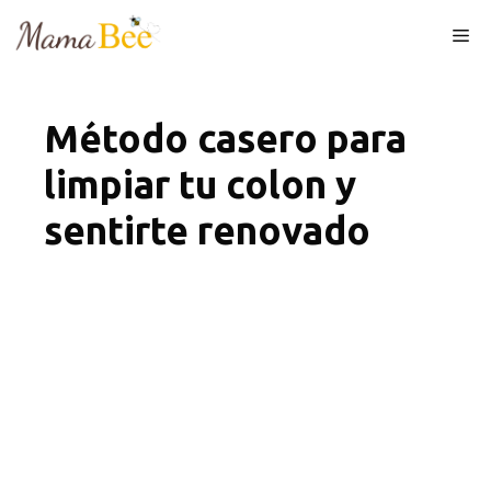
Skip
Me
to
content
Método casero para
limpiar tu colon y
sentirte renovado