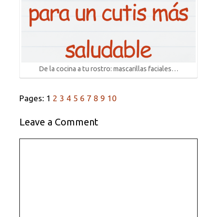
De la cocina a tu rostro: mascarillas faciales…
Pages:
1
2
3
4
5
6
7
8
9
10
Leave a Comment
Comment