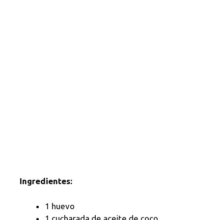
Ingredientes:
1 huevo
1 cucharada de aceite de coco