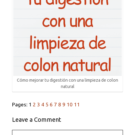
Cómo mejorar tu digestión con una limpieza de colon
natural
Pages:
1
2
3
4
5
6
7
8
9
10
11
Leave a Comment
Comment