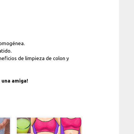
 homogénea.
atido.
eficios de limpieza de colon y
n una amiga!